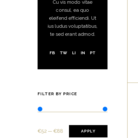
Cu vis modo vitae
consul, ea quo
eleifend efficiendi. Ut
ius ludus voluptatibus,
te sed erant admod.
FB
TW
LI
IN
PT
FILTER BY PRICE
€52
€88
APPLY PRICE FILT
APPLY