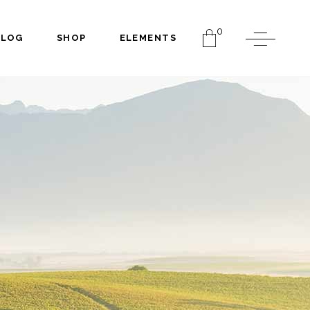
0
BLOG
SHOP
ELEMENTS
Headings
Columns
Dropcaps
Separators
Headings
Highlights
Columns
Blockquote
Dropcaps
Section Title
Separators
Custom Font
Highlights
Blockquote
Section Title
Custom Font