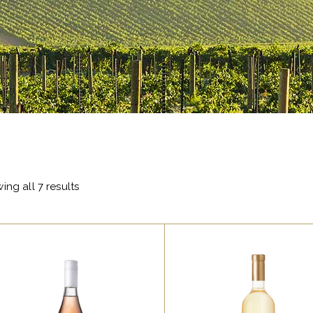
ing all 7 results
,
RED
ROSE
WHITE