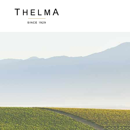
Accordions
Ver
Buttons
Por
Clients
Pric
Image Gallery
Wor
Accordions
Ver
Contact Form
Ro
Buttons
Por
Blog List
Te
Clients
Pric
Icon With Text
Por
Image Gallery
Wor
Sho
Contact Form
Ro
Blog List
Te
Icon With Text
Por
Sho