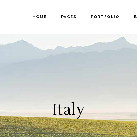
HOME
PAGES
PORTFOLIO
tical Carousel
Progress bar
tfolio Slider
Pricing Table
ing List
Counters
king Hours
Countdown
tical Carousel
Progress bar
admap
Video Button
tfolio Slider
Pricing Table
am
Google Maps
ing List
Counters
tfolio List
Pie Chart
king Hours
Countdown
p List
Testimonials
admap
Video Button
Italy
am
Google Maps
tfolio List
Pie Chart
p List
Testimonials