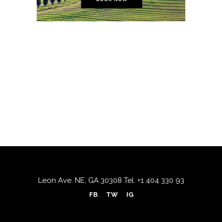
Leon Ave. NE, GA 30308
Tel.
+1 404 330 93
FB
TW
IG