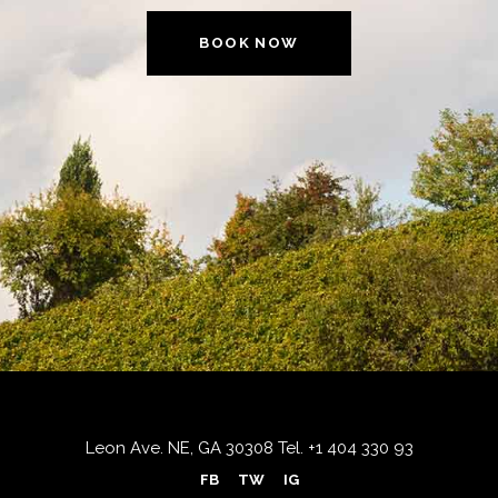
BOOK NOW
Leon Ave. NE, GA 30308
Tel.
+1 404 330 93
FB
TW
IG