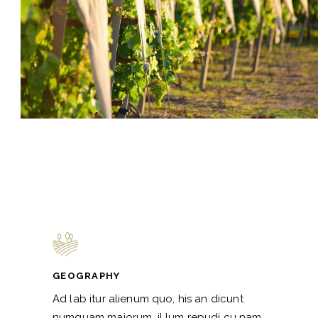
GEOGRAPHY
Ad lab itur alienum quo, his an dicunt
numquam maiorum, il lum repudi cu nam