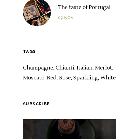
The taste of Portugal
09
NOV
TAGS
Champagne
Chianti
Italian
Merlot
Moscato
Red
Rose
Sparkling
White
SUBSCRIBE