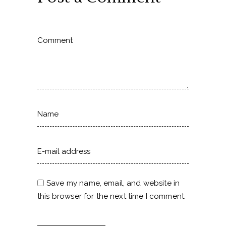
Save my name, email, and website in
this browser for the next time I comment.