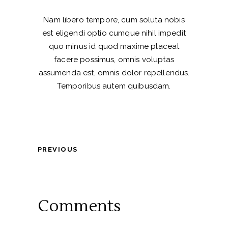
Nam libero tempore, cum soluta nobis
est eligendi optio cumque nihil impedit
quo minus id quod maxime placeat
facere possimus, omnis voluptas
assumenda est, omnis dolor repellendus.
Temporibus autem quibusdam.
PREVIOUS
Comments