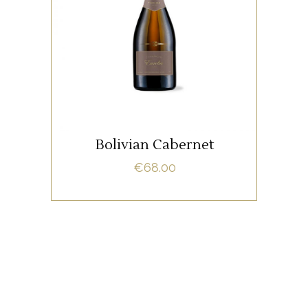
Lorem ipsum dolor sit amet,
offendit adipisci quo id, ne vel
vidit facilisis aliquando. Nostrud
fore
ADD TO CART
Bolivian Cabernet
€
68.00