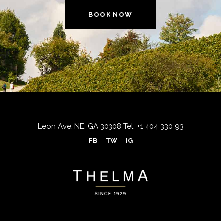
BOOK NOW
Leon Ave. NE, GA 30308
Tel.
+1 404 330 93
FB
TW
IG