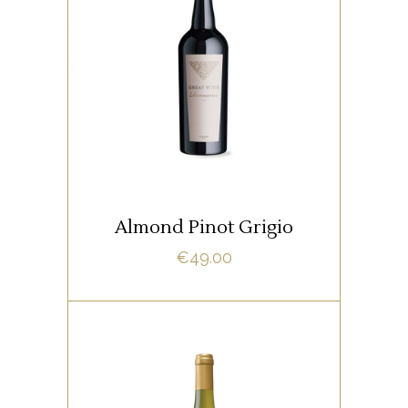
WHITE
Lorem ipsum dolor sit amet,
offendit adipisci quo id, ne vel
vidit facilisis aliquando. Nostrud
fore
ADD TO CART
Almond Pinot Grigio
€
49.00
,
RED
ROSE