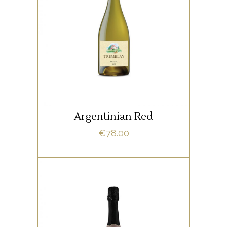
Lorem ipsum dolor sit amet,
offendit adipisci quo id, ne vel
vidit facilisis aliquando. Nostrud
fore
ADD TO CART
Argentinian Red
€
78.00
,
RED
WHITE