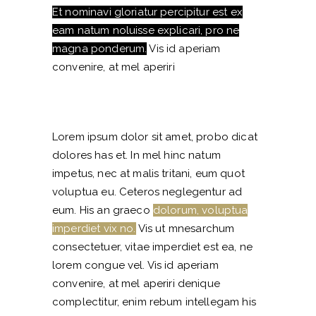
Et nominavi gloriatur percipitur est ex
eam natum noluisse explicari, pro ne
magna ponderum.
Vis id aperiam
convenire, at mel aperiri
Lorem ipsum dolor sit amet, probo dicat
dolores has et. In mel hinc natum
impetus, nec at malis tritani, eum quot
voluptua eu. Ceteros neglegentur ad
eum. His an graeco
dolorum, voluptua
imperdiet vix no.
Vis ut mnesarchum
consectetuer, vitae imperdiet est ea, ne
lorem congue vel. Vis id aperiam
convenire, at mel aperiri denique
complectitur, enim rebum intellegam his