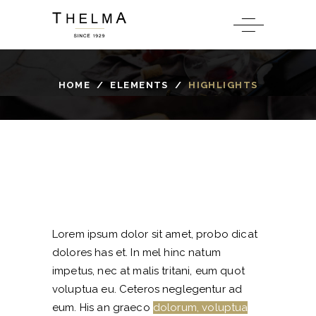
HOME
/
ELEMENTS
/
HIGHLIGHTS
Lorem ipsum dolor sit amet, probo dicat
dolores has et. In mel hinc natum
impetus, nec at malis tritani, eum quot
voluptua eu. Ceteros neglegentur ad
eum. His an graeco
dolorum, voluptua