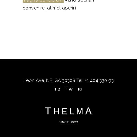
magna ponderum.
Vis id aperiam
convenire, at mel aperiri
Leon Ave. NE, GA 30308
Tel.
+1 404 330 93
FB
TW
IG