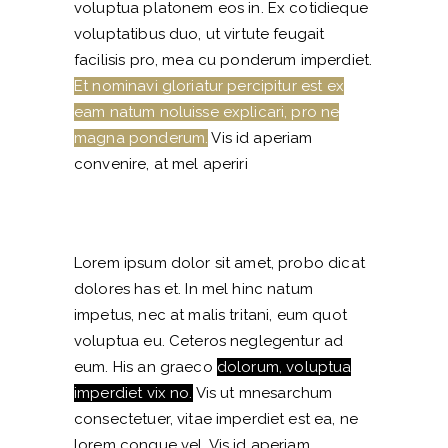
voluptua platonem eos in. Ex cotidieque
voluptatibus duo, ut virtute feugait
facilisis pro, mea cu ponderum imperdiet.
Et nominavi gloriatur percipitur est ex
eam natum noluisse explicari, pro ne
magna ponderum.
Vis id aperiam
convenire, at mel aperiri
Lorem ipsum dolor sit amet, probo dicat
dolores has et. In mel hinc natum
impetus, nec at malis tritani, eum quot
voluptua eu. Ceteros neglegentur ad
eum. His an graeco
dolorum, voluptua
imperdiet vix no.
Vis ut mnesarchum
consectetuer, vitae imperdiet est ea, ne
lorem congue vel. Vis id aperiam